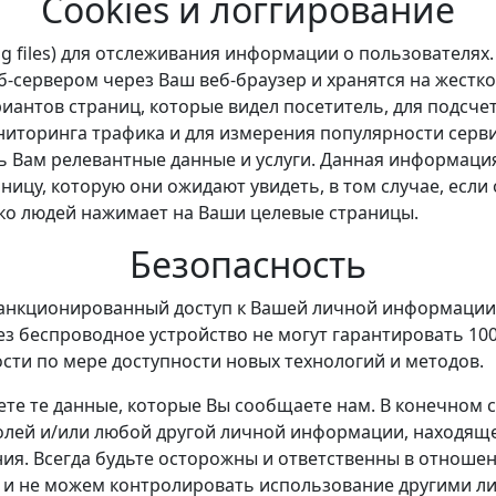
Cookies и логгирование
(log files) для отслеживания информации о пользователя
-сервером через Ваш веб-браузер и хранятся на жестк
иантов страниц, которые видел посетитель, для подсче
ниторинга трафика и для измерения популярности серв
Вам релевантные данные и услуги. Данная информация 
ницу, которую они ожидают увидеть, в том случае, если
лько людей нажимает на Ваши целевые страницы.
Безопасность
анкционированный доступ к Вашей личной информации, 
ез беспроводное устройство не могут гарантировать 1
сти по мере доступности новых технологий и методов.
те те данные, которые Вы сообщаете нам. В конечном с
ролей и/или любой другой личной информации, находящ
ния. Всегда будьте осторожны и ответственны в отнош
е и не можем контролировать использование другими 