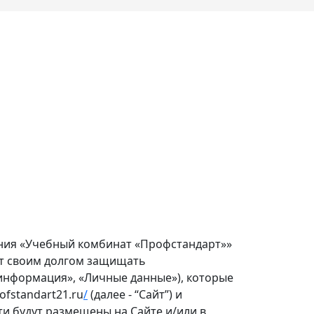
ния «Учебный комбинат «Профстандарт»»
ает своим долгом защищать
информация», «Личные данные»), которые
fstandart21.ru
/
(далее - “Сайт”) и
ти будут размещены на Сайте и/или в